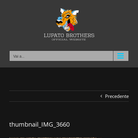
Salta
al
contenuto
Vai a...
Precedente
thumbnail_IMG_3660