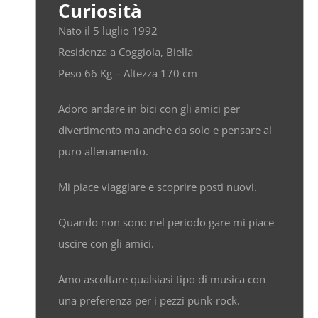
Curiosità
Nato il 5 luglio 1992
Residenza a Coggiola, Biella
Peso 66 Kg – Altezza 170 cm
Adoro andare in bici con gli amici per
divertimento ma anche da solo e pensare al
puro allenamento.
Mi piace viaggiare e scoprire posti nuovi.
Quando non sono nel periodo gare mi piace
uscire con gli amici.
Amo ascoltare qualsiasi tipo di musica con
una preferenza per i pezzi punk-rock.