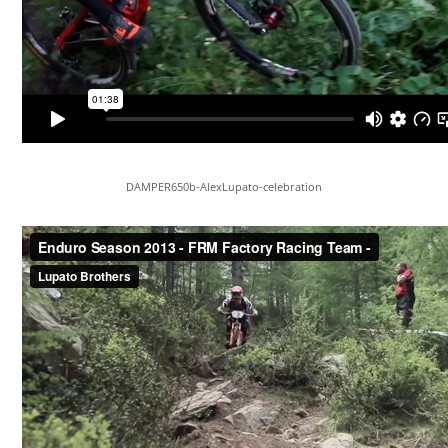
DAMPER650b-AlexLupato-celebration