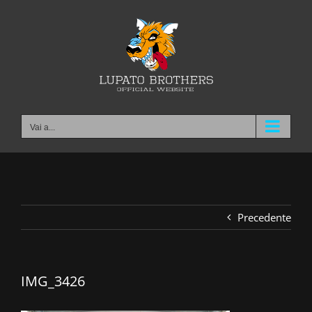
Salta
al
contenuto
Vai a...
Precedente
IMG_3426