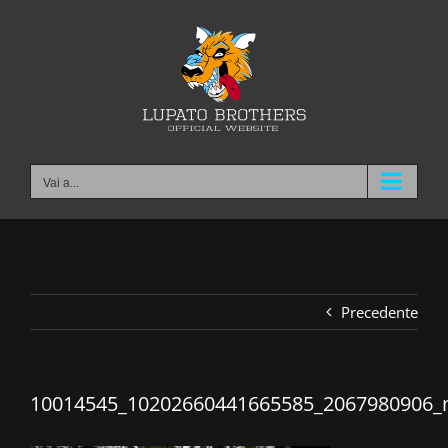
Salta
al
contenuto
Vai a...
Precedente
10014545_10202660441665585_2067980906_