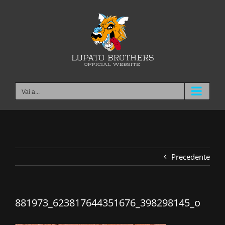
Salta
al
contenuto
Vai a...
Precedente
881973_623817644351676_398298145_o