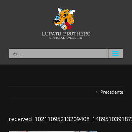
Salta
al
contenuto
Vai a...
Precedente
received_10211095213209408_148951039187