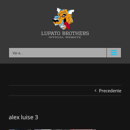
Salta
al
contenuto
Vai a...
Precedente
alex luise 3