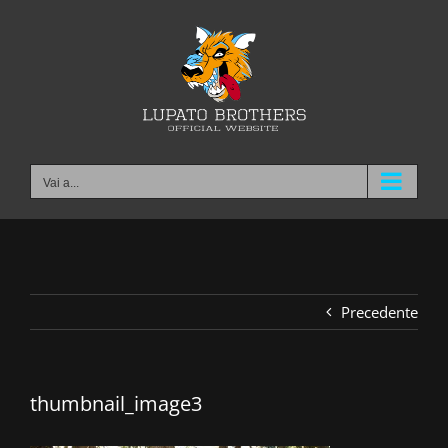
Salta
al
contenuto
Vai a...
Precedente
thumbnail_image3