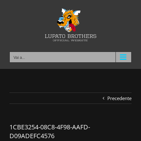
Salta
al
contenuto
Vai a...
Precedente
1CBE3254-08C8-4F98-AAFD-
D09ADEFC4576