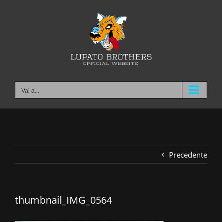
Salta
al
contenuto
Vai a...
Precedente
thumbnail_IMG_0564