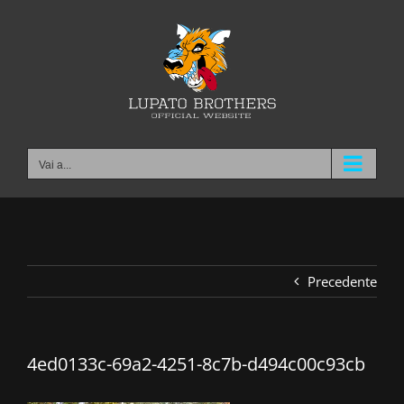
Salta
al
contenuto
Vai a...
Precedente
4ed0133c-69a2-4251-8c7b-d494c00c93cb