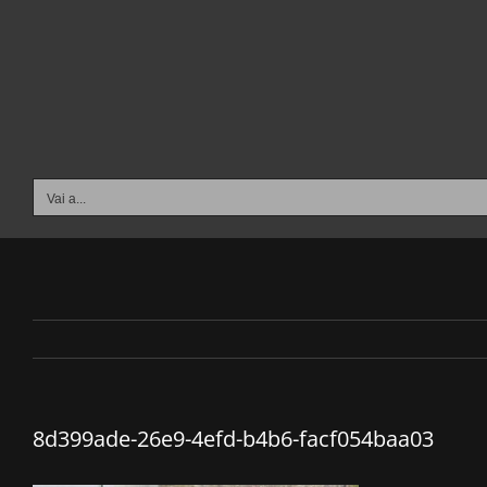
Salta
al
contenuto
Vai a...
8d399ade-26e9-4efd-b4b6-facf054baa03