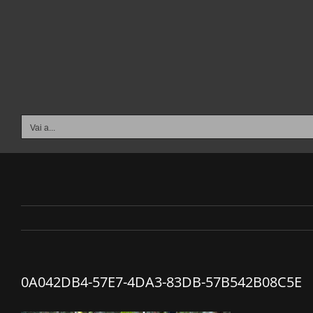
Salta
al
contenuto
Vai a...
0A042DB4-57E7-4DA3-83DB-57B542B08C5E