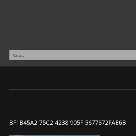
Salta
al
contenuto
Vai a...
BF1B45A2-75C2-4238-905F-5677872FAE6B