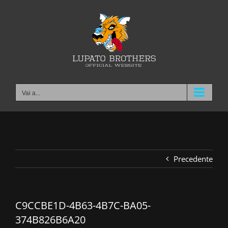
Salta
al
contenuto
Vai a...
Precedente
C9CCBE1D-4B63-4B7C-BA05-
374B826B6A20