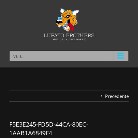
Salta
al
contenuto
Vai a...
Precedente
F5E3E245-FD5D-44CA-80EC-
1AAB1A6849F4