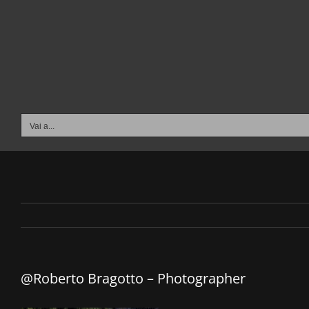
Salta
al
contenuto
Vai a...
@Roberto Bragotto – Photographer