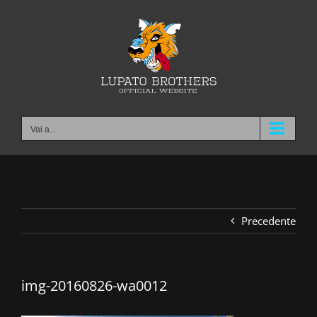
Salta
al
contenuto
Vai a...
Precedente
img-20160826-wa0012