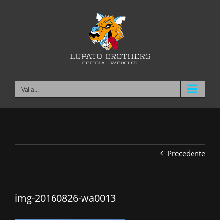
Salta
al
contenuto
Vai a...
Precedente
img-20160826-wa0013