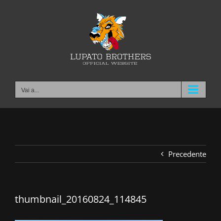
Salta
al
contenuto
Vai a...
Precedente
thumbnail_20160824_114845