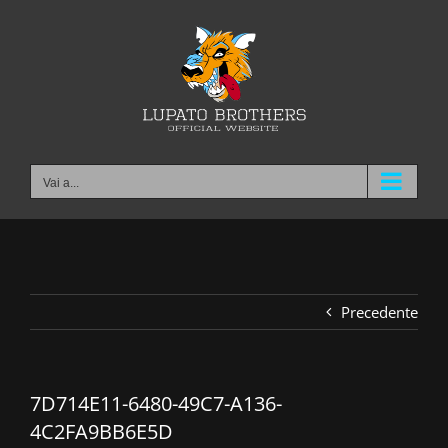
Salta
al
contenuto
Vai a...
Precedente
7D714E11-6480-49C7-A136-
4C2FA9BB6E5D