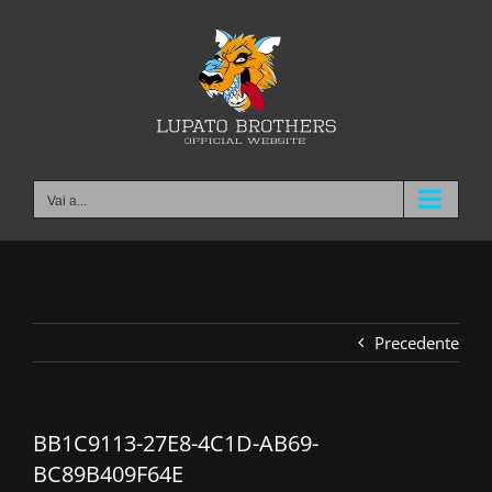
Salta
al
contenuto
Vai a...
Precedente
BB1C9113-27E8-4C1D-AB69-
BC89B409F64E