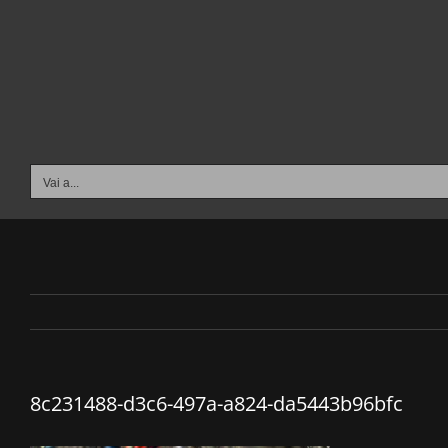
Salta
al
contenuto
Vai a...
8c231488-d3c6-497a-a824-da5443b96bfc