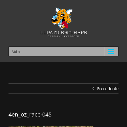
Salta
al
contenuto
Vai a...
Precedente
4en_oz_race-045