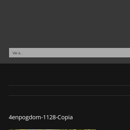
Salta
al
contenuto
Vai a...
4enpogdom-1128-Copia