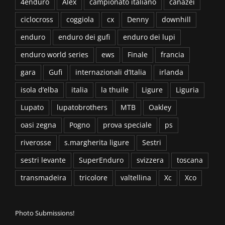
4enduro
Alex
campionato italiano
canazei
ciclocross
coggiola
cx
Denny
downhill
enduro
enduro dei gufi
enduro dei lupi
enduro world series
ews
Finale
francia
gara
Gufi
internazionali d’Italia
irlanda
isola d’elba
italia
la thuile
Ligure
Liguria
Lupato
lupatobrothers
MTB
Oakley
oasi zegna
Pogno
prova speciale
ps
riverosse
s.margherita ligure
Sestri
sestri levante
SuperEnduro
svizzera
toscana
transmadeira
tricolore
valtellina
Xc
Xco
Photo Submissions!