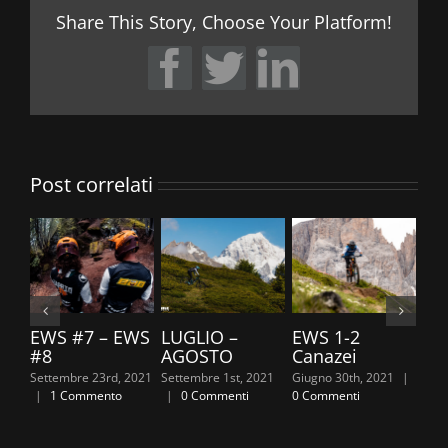
Share This Story, Choose Your Platform!
Facebook
Twitter
LinkedIn
Post correlati
EWS #7 – EWS
LUGLIO –
EWS 1-2
TR
#8
AGOSTO
Canazei
20
Settembre 23rd, 2021
Settembre 1st, 2021
Giugno 30th, 2021
|
Giug
|
1 Commento
|
0 Commenti
0 Commenti
0 C