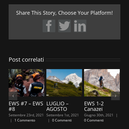
Share This Story, Choose Your Platform!
Facebook
Twitter
LinkedIn
Post correlati
EWS #7 – EWS
LUGLIO –
EWS 1-2
TR
#8
AGOSTO
Canazei
20
Settembre 23rd, 2021
Settembre 1st, 2021
Giugno 30th, 2021
|
Giug
|
1 Commento
|
0 Commenti
0 Commenti
0 C