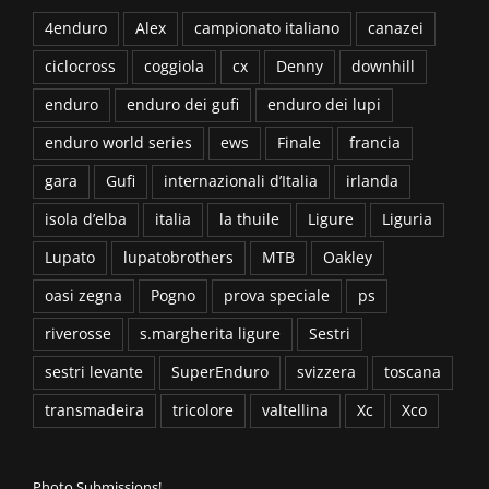
4enduro
Alex
campionato italiano
canazei
ciclocross
coggiola
cx
Denny
downhill
enduro
enduro dei gufi
enduro dei lupi
enduro world series
ews
Finale
francia
gara
Gufi
internazionali d’Italia
irlanda
isola d’elba
italia
la thuile
Ligure
Liguria
Lupato
lupatobrothers
MTB
Oakley
oasi zegna
Pogno
prova speciale
ps
riverosse
s.margherita ligure
Sestri
sestri levante
SuperEnduro
svizzera
toscana
transmadeira
tricolore
valtellina
Xc
Xco
Photo Submissions!