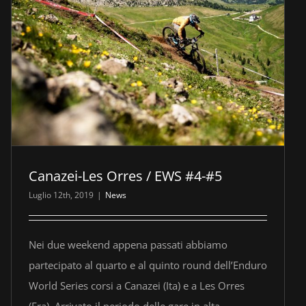
Canazei-Les Orres / EWS #4-#5
Luglio 12th, 2019
|
News
Nei due weekend appena passati abbiamo
partecipato al quarto e al quinto round dell’Enduro
World Series corsi a Canazei (Ita) e a Les Orres
(Fra). Arrivato il periodo delle gare in alta