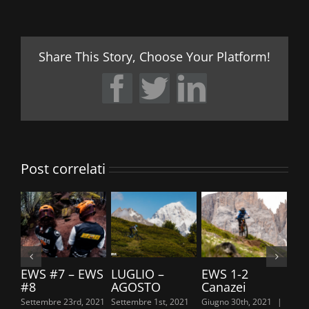
Share This Story, Choose Your Platform!
Facebook
Twitter
LinkedIn
Post correlati
EWS #7 – EWS
LUGLIO –
EWS 1-2
TR
#8
AGOSTO
Canazei
20
Settembre 23rd, 2021
Settembre 1st, 2021
Giugno 30th, 2021
|
Giug