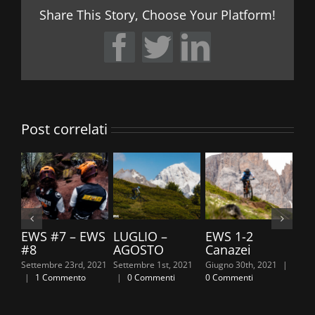
Share This Story, Choose Your Platform!
Facebook
Twitter
LinkedIn
Post correlati
EWS #7 – EWS
LUGLIO –
EWS 1-2
TR
#8
AGOSTO
Canazei
20
Settembre 23rd, 2021
Settembre 1st, 2021
Giugno 30th, 2021
|
Giug
|
1 Commento
|
0 Commenti
0 Commenti
0 C