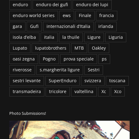
enduro
enduro dei gufi
enduro dei lupi
enduro world series
ews
Finale
francia
gara
Gufi
internazionali d’Italia
irlanda
isola d’elba
italia
la thuile
Ligure
Liguria
Lupato
lupatobrothers
MTB
Oakley
oasi zegna
Pogno
prova speciale
ps
riverosse
s.margherita ligure
Sestri
sestri levante
SuperEnduro
svizzera
toscana
transmadeira
tricolore
valtellina
Xc
Xco
Photo Submissions!