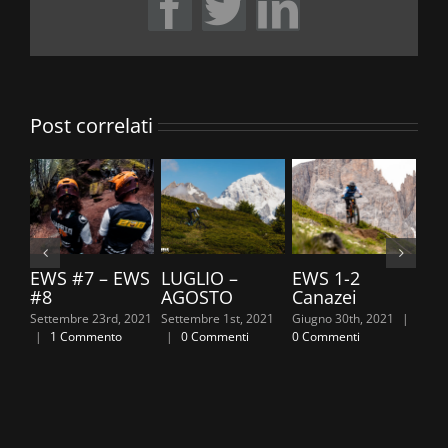
Facebook
Twitter
LinkedIn
Post correlati
EWS #7 – EWS
LUGLIO –
EWS 1-2
TR
#8
AGOSTO
Canazei
20
Settembre 23rd, 2021
Settembre 1st, 2021
Giugno 30th, 2021
|
Giug
|
1 Commento
|
0 Commenti
0 Commenti
0 C