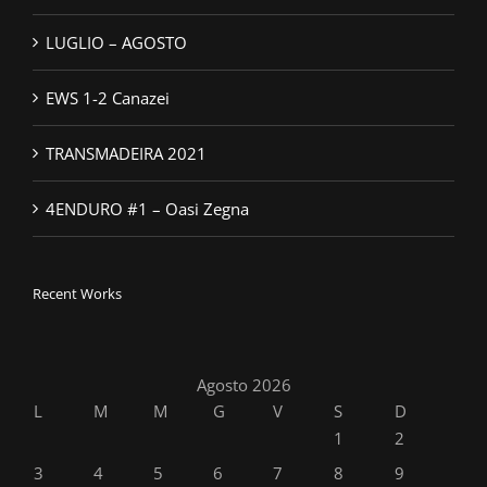
LUGLIO – AGOSTO
EWS 1-2 Canazei
TRANSMADEIRA 2021
4ENDURO #1 – Oasi Zegna
Recent Works
Agosto 2026
L
M
M
G
V
S
D
1
2
3
4
5
6
7
8
9