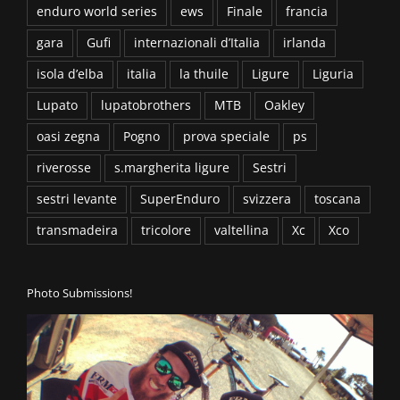
enduro world series
ews
Finale
francia
gara
Gufi
internazionali d’Italia
irlanda
isola d’elba
italia
la thuile
Ligure
Liguria
Lupato
lupatobrothers
MTB
Oakley
oasi zegna
Pogno
prova speciale
ps
riverosse
s.margherita ligure
Sestri
sestri levante
SuperEnduro
svizzera
toscana
transmadeira
tricolore
valtellina
Xc
Xco
Photo Submissions!