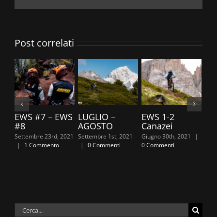
Post correlati
EWS #7 – EWS
LUGLIO –
EWS 1-2
TR
#8
AGOSTO
Canazei
20
Settembre 23rd, 2021
Settembre 1st, 2021
Giugno 30th, 2021
|
Giug
|
1 Commento
|
0 Commenti
0 Commenti
0 C
Cerca