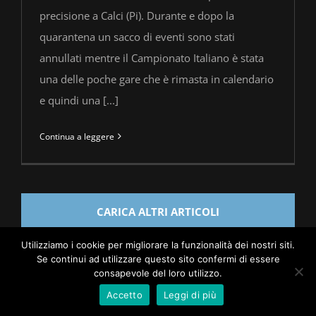
precisione a Calci (Pi). Durante e dopo la
quarantena un sacco di eventi sono stati
annullati mentre il Campionato Italiano è stata
una delle poche gare che è rimasta in calendario
e quindi una [...]
Continua a leggere
CARICA ALTRI ARTICOLI
Utilizziamo i cookie per migliorare la funzionalità dei nostri siti.
Se continui ad utilizzare questo sito confermi di essere
consapevole del loro utilizzo.
LUPATO BROTHERS OFFICIAL SITE | ALL RIGHTS RESERVED |
Accetto
Leggi di più
COPYRIGHT ©2018 | Powered by
2000net - Smartweb360.it