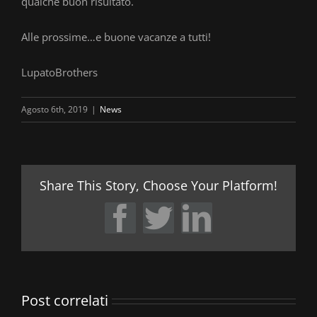
qualche buon risultato.
Alle prossime…e buone vacanze a tutti!
LupatoBrothers
Agosto 6th, 2019
|
News
Share This Story, Choose Your Platform!
Facebook
Twitter
LinkedIn
Post correlati