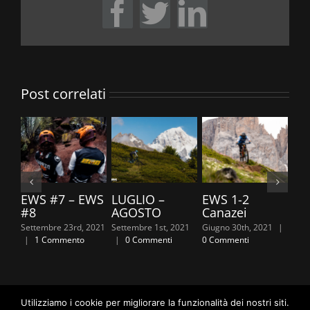
Facebook
Twitter
LinkedIn
Post correlati
EWS #7 – EWS
LUGLIO –
EWS 1-2
TR
#8
AGOSTO
Canazei
20
Settembre 23rd, 2021
Settembre 1st, 2021
Giugno 30th, 2021
|
Giug
|
1 Commento
|
0 Commenti
0 Commenti
0 C
Utilizziamo i cookie per migliorare la funzionalità dei nostri siti.