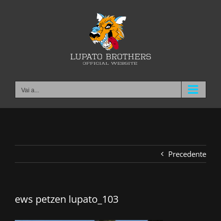
Salta
al
contenuto
Vai a...
Precedente
ews petzen lupato_103