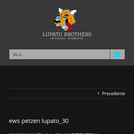
Salta
al
contenuto
Vai a...
Precedente
ews petzen lupato_30