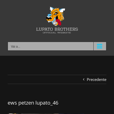
Salta
al
contenuto
Vai a...
Precedente
ews petzen lupato_46