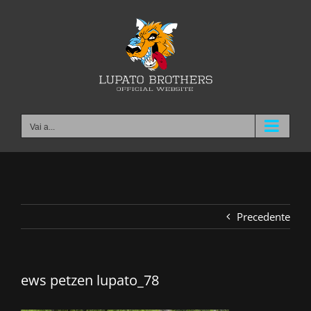
Salta
al
contenuto
Vai a...
Precedente
ews petzen lupato_78