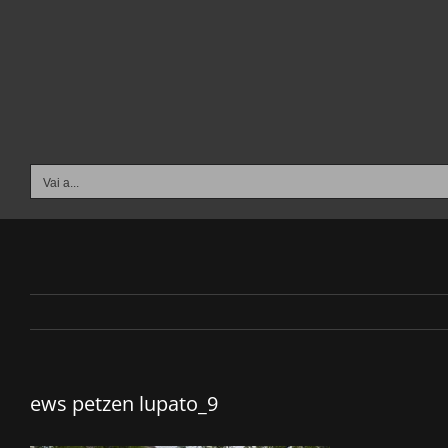
Salta
al
contenuto
Vai a...
ews petzen lupato_9