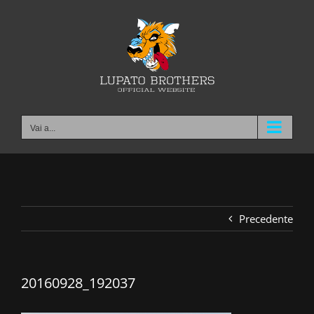
Salta
al
contenuto
Vai a...
Precedente
20160928_192037