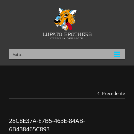
Salta
al
contenuto
Vai a...
Precedente
28C8E37A-E7B5-463E-84AB-
6B438465C893