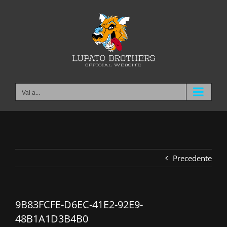
Salta
al
contenuto
Vai a...
Precedente
9B83FCFE-D6EC-41E2-92E9-
48B1A1D3B4B0