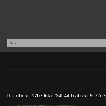
Salta
al
contenuto
Vai a...
thumbnail_97b796fa-284f-44fb-aba5-c6c72d