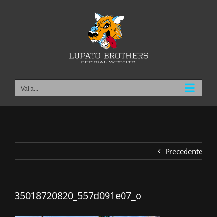
Salta
al
contenuto
Vai a...
Precedente
35018720820_557d091e07_o