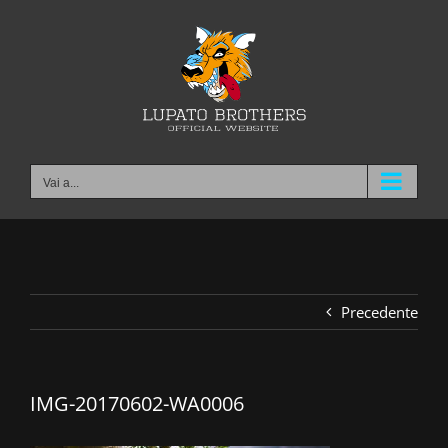
Salta
al
contenuto
Vai a...
Precedente
IMG-20170602-WA0006