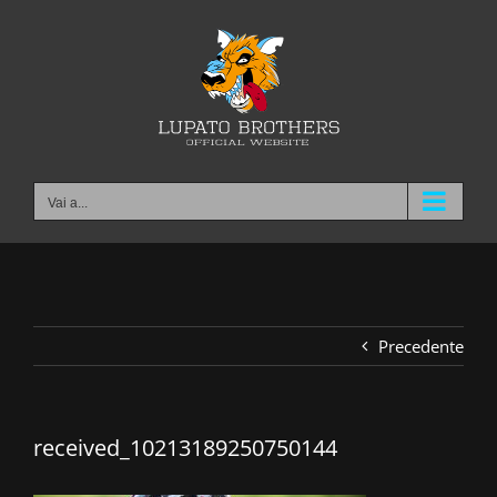
Salta
al
contenuto
Vai a...
Precedente
received_10213189250750144