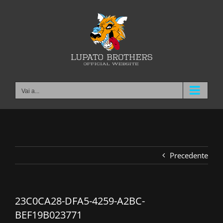
Salta
al
contenuto
Vai a...
Precedente
23C0CA28-DFA5-4259-A2BC-
BEF19B023771