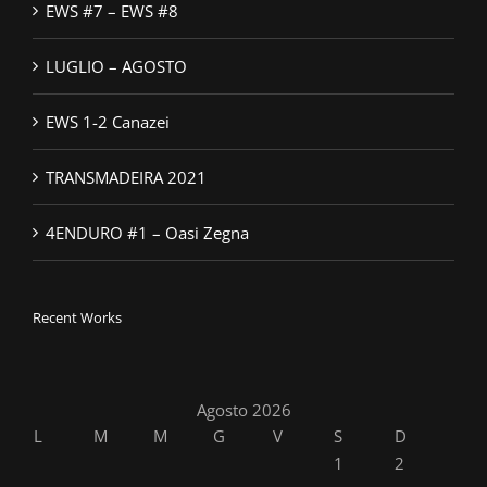
EWS #7 – EWS #8
LUGLIO – AGOSTO
EWS 1-2 Canazei
TRANSMADEIRA 2021
4ENDURO #1 – Oasi Zegna
Recent Works
Agosto 2026
L
M
M
G
V
S
D
1
2