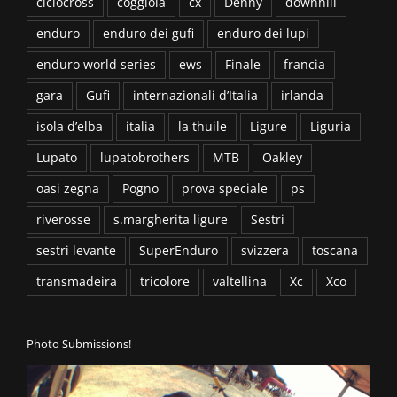
ciclocross
coggiola
cx
Denny
downhill
enduro
enduro dei gufi
enduro dei lupi
enduro world series
ews
Finale
francia
gara
Gufi
internazionali d’Italia
irlanda
isola d’elba
italia
la thuile
Ligure
Liguria
Lupato
lupatobrothers
MTB
Oakley
oasi zegna
Pogno
prova speciale
ps
riverosse
s.margherita ligure
Sestri
sestri levante
SuperEnduro
svizzera
toscana
transmadeira
tricolore
valtellina
Xc
Xco
Photo Submissions!