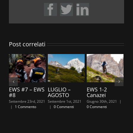
Facebook
Twitter
LinkedIn
Post correlati
EWS #7 – EWS
LUGLIO –
EWS 1-2
TR
#8
AGOSTO
Canazei
20
Settembre 23rd, 2021
Settembre 1st, 2021
Giugno 30th, 2021
|
Giug
|
1 Commento
|
0 Commenti
0 Commenti
0 C